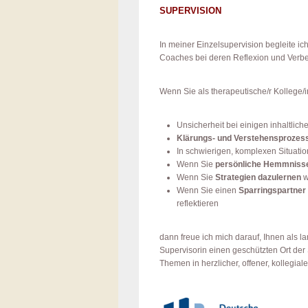
SUPERVISION
In meiner Einzelsupervision begleite ic
Coaches bei deren Reflexion und Verbes
Wenn Sie als therapeutische/r Kollege/
Unsicherheit bei einigen inhaltl
Klärungs- und Verstehensprozes
In schwierigen, komplexen Situati
Wenn Sie
persönliche Hemmnisse
Wenn Sie
Strategien dazulernen
w
Wenn Sie einen
Sparringspartner
reflektieren
dann freue ich mich darauf, Ihnen als l
Supervisorin einen geschützten Ort der 
Themen in herzlicher, offener, kollegi