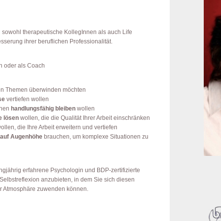
Seitenleisten
Widgetberei
h sowohl therapeutische KollegInnen als auch Life
serung ihrer beruflichen Professionalität.
in oder als Coach
ichen Themen überwinden möchten
se
vertiefen wollen
onen
handlungsfähig bleiben
wollen
 lösen
wollen, die die Qualität Ihrer Arbeit einschränken
ollen, die Ihre Arbeit erweitern und vertiefen
 auf Augenhöhe
brauchen, um komplexe Situationen zu
angjährig erfahrene Psychologin und BDP-zertifizierte
Selbstreflexion anzubieten, in dem Sie sich diesen
aler Atmosphäre zuwenden können.