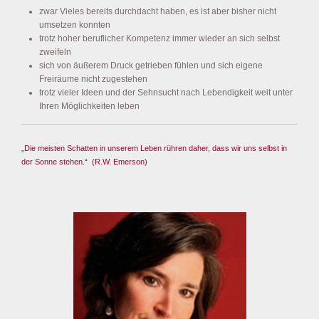
zwar Vieles bereits durchdacht haben, es ist aber bisher nicht
umsetzen konnten
trotz hoher beruflicher Kompetenz immer wieder an sich selbst
zweifeln
sich von äußerem Druck getrieben fühlen und sich eigene
Freiräume nicht zugestehen
trotz vieler Ideen und der Sehnsucht nach Lebendigkeit weit unter
Ihren Möglichkeiten leben
„Die meisten Schatten in unserem Leben rühren daher, dass wir uns selbst in
der Sonne stehen.“
(R.W. Emerson)
Primärer
Seitenleisten-
Widgetbereich